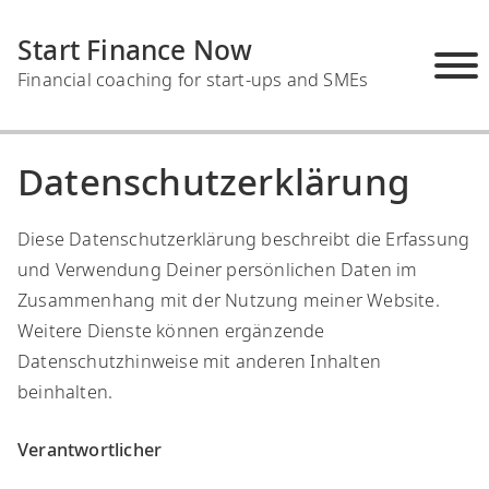
S
Start Finance Now
k
i
Financial coaching for start-ups and SMEs
p
English
t
o
Datenschutzerklärung
c
o
Diese Datenschutzerklärung beschreibt die Erfassung
n
und Verwendung Deiner persönlichen Daten im
t
Home
Zusammenhang mit der Nutzung meiner Website.
e
Services
Weitere Dienste können ergänzende
n
Über mich
Online Kurs Digitale Finanzabteilung
Datenschutzhinweise mit anderen Inhalten
t
Contact
beinhalten.
Finance für Start-ups und Mittelstand
Blog
Die Start-UpToolbox
Verantwortlicher